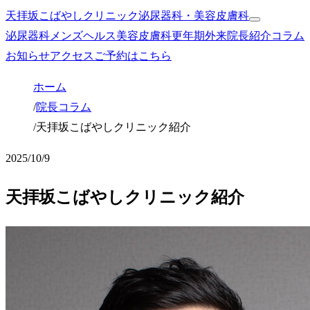
天拝坂こばやしクリニック
泌尿器科・美容皮膚科
泌尿器科
メンズヘルス
美容皮膚科
更年期外来
院長紹介
コラム
お知らせ
アクセス
ご予約はこちら
ホーム
/
院長コラム
/
天拝坂こばやしクリニック紹介
2025/10/9
天拝坂こばやしクリニック紹介