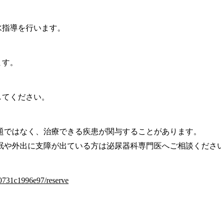
水指導を行います。
ます。
してください。
題ではなく、治療できる疾患が関与することがあります。
眠や外出に支障が出ている方は泌尿器科専門医へご相談くださ
6-0731c1996e97/reserve