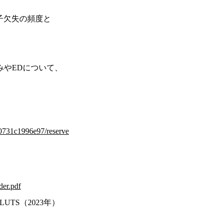
子欠失の頻度と
みやEDについて、
6-0731c1996e97/reserve
）
der.pdf
genic LUTS（2023年）