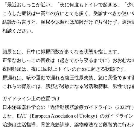
「最近おしっこが近い」「夜に何度もトイレで起きる」「少
こうした症状は中高年の方にとても多く、受診すべきか迷い
結論から言うと、頻尿や尿漏れは加齢だけで片付けず、過活
相談ください。
頻尿とは、日中に排尿回数が多くなる状態を指します。
正常なおしっこの回数は（起きてから寝るまでに）おおむね4
夜間頻尿は、夜に1回以上トイレのために起きる状態です。
尿漏れは、咳や運動で漏れる腹圧性尿失禁、急に我慢できず
これらの背景には、膀胱が過敏になる過活動膀胱、男性では
ガイドライン上の位置づけ
日本泌尿器科学会の「過活動膀胱診療ガイドライン（2022
また、EAU（European Association of Urol
治療は生活指導、骨盤底筋訓練、薬物療法など段階的に行わ