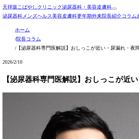
天拝坂こばやしクリニック
泌尿器科・美容皮膚科
泌尿器科
メンズヘルス
美容皮膚科
更年期外来
院長紹介
コラム
ホーム
/
院長コラム
/
【泌尿器科専門医解説】おしっこが近い・尿漏れ・夜
2026/2/10
【泌尿器科専門医解説】おしっこが近い