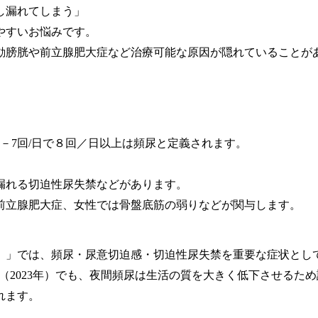
し漏れてしまう」
やすいお悩みです。
動膀胱や前立腺肥大症など治療可能な原因が隠れていることが
－7回/日で８回／日以上は頻尿と定義されます。
漏れる切迫性尿失禁などがあります。
前立腺肥大症、女性では骨盤底筋の弱りなどが関与します。
年）」では、頻尿・尿意切迫感・切迫性尿失禁を重要な症状とし
ogy）のガイドライン（2023年）でも、夜間頻尿は生活の質を大きく低下
れます。