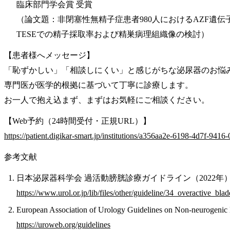
臨床部門学会賞 受賞
（論文題：非閉塞性無精子症患者980人におけるAZF遺伝
TESEでの精子採取率および精巣病理組織像の検討）
【患者様へメッセージ】
「恥ずかしい」「相談しにくい」と感じがちな泌尿器のお悩
専門医が医学的根拠に基づいて丁寧に診療します。
お一人で抱え込まず、まずはお気軽にご相談ください。
【Web予約（24時間受付・正規URL）】
https://patient.digikar-smart.jp/institutions/a356aa2e-6198-4d7f-941
参考文献
日本泌尿器科学会 過活動膀胱診療ガイドライン（2022年
https://www.urol.or.jp/lib/files/other/guideline/34_overactive_blad
European Association of Urology Guidelines on Non-neuro
https://uroweb.org/guidelines