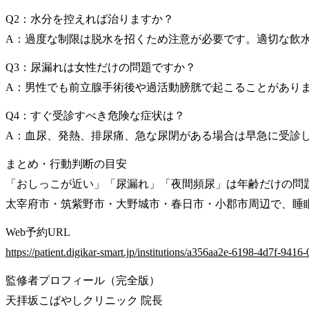
Q2：水分を控えれば治りますか？
A：過度な制限は脱水を招くため注意が必要です。適切な飲
Q3：尿漏れは女性だけの問題ですか？
A：男性でも前立腺手術後や過活動膀胱で起こることがあり
Q4：すぐ受診すべき危険な症状は？
A：血尿、発熱、排尿痛、急な尿閉がある場合は早急に受診
まとめ・行動判断の目安
「おしっこが近い」「尿漏れ」「夜間頻尿」は年齢だけの問
太宰府市・筑紫野市・大野城市・春日市・小郡市周辺で、睡
Web予約URL
https://patient.digikar-smart.jp/institutions/a356aa2e-6198-4d7f-941
監修者プロフィール（完全版）
天拝坂こばやしクリニック 院長