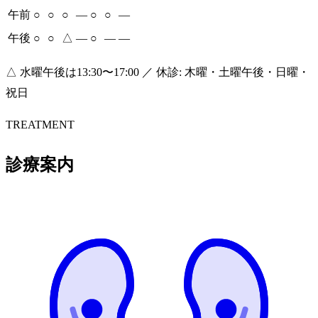
午前
○
○
○
―
○
○
―
午後
○
○
△
―
○
―
―
△ 水曜午後は13:30〜17:00 ／ 休診: 木曜・土曜午後・日曜・
祝日
TREATMENT
診療案内