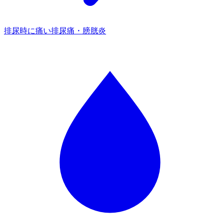
排尿時に痛い
排尿痛・膀胱炎