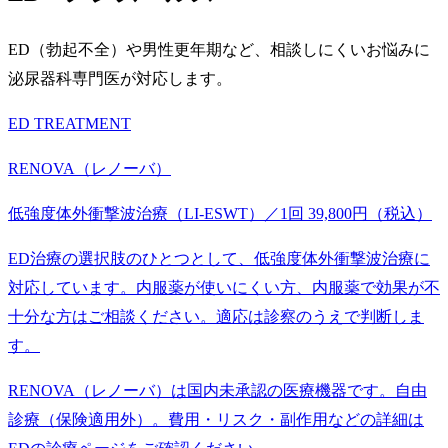
ED（勃起不全）や男性更年期など、相談しにくいお悩みに
泌尿器科専門医が対応します。
ED TREATMENT
RENOVA（レノーバ）
低強度体外衝撃波治療（LI-ESWT）／1回 39,800円（税込）
ED治療の選択肢のひとつとして、低強度体外衝撃波治療に
対応しています。内服薬が使いにくい方、内服薬で効果が不
十分な方はご相談ください。適応は診察のうえで判断しま
す。
RENOVA（レノーバ）は国内未承認の医療機器です。自由
診療（保険適用外）。費用・リスク・副作用などの詳細は