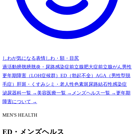
しわが気になる
表情しわ・額・目尻
過活動膀胱
膀胱炎・尿路感染症
前立腺肥大症
前立腺がん
男性
更年期障害（LOH症候群）
ED（勃起不全）
AGA（男性型脱
毛症）
肝斑・くすみ
シミ・老人性色素斑
尿路結石
性感染症
泌尿器科一覧 →
美容医療一覧 →
メンズヘルス一覧 →
更年期
障害について →
MEN'S HEALTH
ED・メンズヘルス