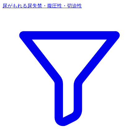
尿がもれる
尿失禁・腹圧性・切迫性