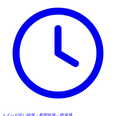
トイレが近い
頻尿・夜間頻尿・残尿感