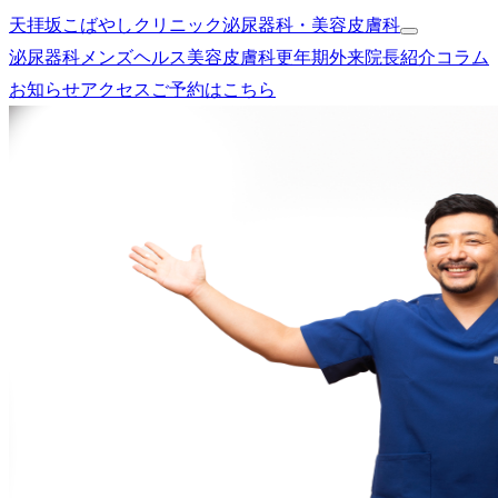
天拝坂こばやしクリニック
泌尿器科・美容皮膚科
泌尿器科
メンズヘルス
美容皮膚科
更年期外来
院長紹介
コラム
お知らせ
アクセス
ご予約はこちら