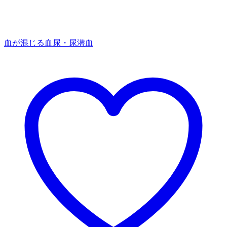
血が混じる
血尿・尿潜血