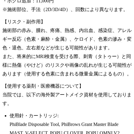
・ホクロ追加：11,000円
※施術部位、手法（2D/3D/4D）、回数により異なります。
【リスク・副作用】
施術部の赤み、腫れ、疼痛、熱感、内出血、感染症、アレル
ギー反応（色素・麻酔・金属）、ケロイド、色素の滲み・変
色・退色、左右差などが生じる可能性があります。
また、将来的にMRI検査を受ける際、刺青（タトゥー）と同
様に熱傷（やけど）のリスクや画像の乱れが生じる可能性が
あります（使用する色素に含まれる微量金属によるもの）。
【使用する薬剤・医療機器について】
当院では、以下の海外製アートメイク資材を使用しておりま
す。
使用針・カートリッジ:
PhiBlade Disposable Tool, PhiBrows Grant Master Blade
MAST, V-SELECT, POPU CLOVER, POPU OMNI V2