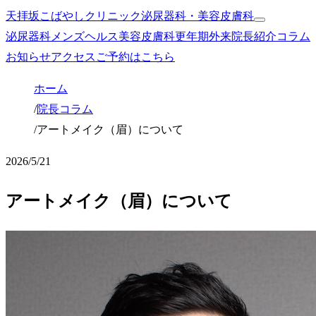
天拝坂こばやしクリニック
泌尿器科・美容皮膚科
泌尿器科
メンズヘルス
美容皮膚科
更年期外来
院長紹介
コラム
お知らせ
アクセス
ご予約はこちら
ホーム
/
院長コラム
/
アートメイク（眉）について
2026/5/21
アートメイク（眉）について