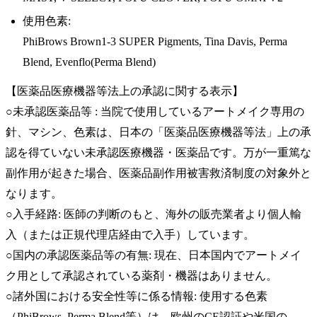
使用色素:
PhiBrows Brown1-3 SUPER Pigments, Tina Davis, Perma
Blend, Evenflo(Perma Blend)
【医薬品医療機器等法上の承認に関する表示】
○未承認医薬品等 : 当院で使用しているアートメイク専用の
針、マシン、色素は、日本の「医薬品医療機器等法」上の承
認を得ていない未承認医療機器・医薬品です。万が一重篤な
副作用が起きた場合、医薬品副作用被害救済制度の対象外と
なります。
○入手経路: 医師の判断のもと、海外の販売業者より個人輸
入（または正規代理店経由で入手）しています。
○国内の承認医薬品等の有無: 現在、日本国内でアートメイ
ク用として承認されている薬剤・機器はありません。
○諸外国における安全性等に係る情報: 使用する色素
（PhiBrows, Perma Blend等）は、欧州のCE認証や米国の