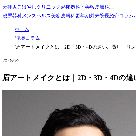
天拝坂こばやしクリニック
泌尿器科・美容皮膚科
泌尿器科
メンズヘルス
美容皮膚科
更年期外来
院長紹介
コラム
ホーム
/
院長コラム
/
眉アートメイクとは｜2D・3D・4Dの違い、費用・リ
2026/6/2
眉アートメイクとは｜2D・3D・4Dの