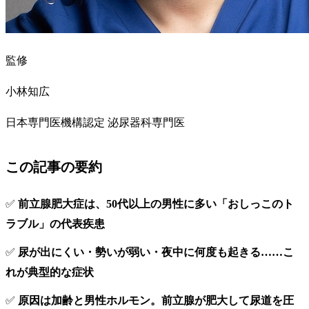
監修
小林知広
日本専門医機構認定 泌尿器科専門医
この記事の要約
✅
前立腺肥大症は、50代以上の男性に多い「おしっこのト
ラブル」の代表疾患
✅
尿が出にくい・勢いが弱い・夜中に何度も起きる……こ
れが典型的な症状
✅
原因は加齢と男性ホルモン。前立腺が肥大して尿道を圧