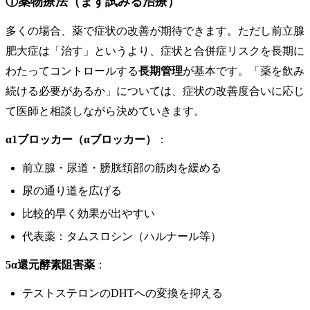
①薬物療法（まず試みる治療）
多くの場合、薬で症状の改善が期待できます。ただし前立腺
肥大症は「治す」というより、症状と合併症リスクを長期に
わたってコントロールする
長期管理
が基本です。「薬を飲み
続ける必要があるか」については、症状の改善度合いに応じ
て医師と相談しながら決めていきます。
α1ブロッカー（αブロッカー）
：
前立腺・尿道・膀胱頚部の筋肉を緩める
尿の通り道を広げる
比較的早く効果が出やすい
代表薬：タムスロシン（ハルナール等）
5α還元酵素阻害薬
：
テストステロンのDHTへの変換を抑える