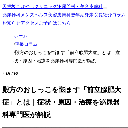
天拝坂こばやしクリニック
泌尿器科・美容皮膚科
泌尿器科
メンズヘルス
美容皮膚科
更年期外来
院長紹介
コラム
お知らせ
アクセス
ご予約はこちら
ホーム
/
院長コラム
/
殿方のおしっこを悩ます「前立腺肥大症」とは｜症
状・原因・治療を泌尿器科専門医が解説
2026/6/8
殿方のおしっこを悩ます「前立腺肥大
症」とは｜症状・原因・治療を泌尿器
科専門医が解説