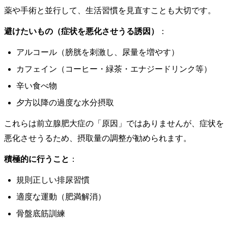
薬や手術と並行して、生活習慣を見直すことも大切です。
避けたいもの（症状を悪化させうる誘因）
：
アルコール（膀胱を刺激し、尿量を増やす）
カフェイン（コーヒー・緑茶・エナジードリンク等）
辛い食べ物
夕方以降の過度な水分摂取
これらは前立腺肥大症の「原因」ではありませんが、症状を
悪化させうるため、摂取量の調整が勧められます。
積極的に行うこと
：
規則正しい排尿習慣
適度な運動（肥満解消）
骨盤底筋訓練