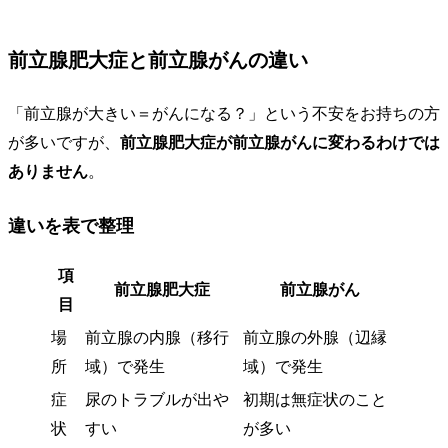
前立腺肥大症と前立腺がんの違い
「前立腺が大きい＝がんになる？」という不安をお持ちの方
が多いですが、
前立腺肥大症が前立腺がんに変わるわけでは
ありません
。
違いを表で整理
項
前立腺肥大症
前立腺がん
目
場
前立腺の内腺（移行
前立腺の外腺（辺縁
所
域）で発生
域）で発生
症
尿のトラブルが出や
初期は無症状のこと
状
すい
が多い