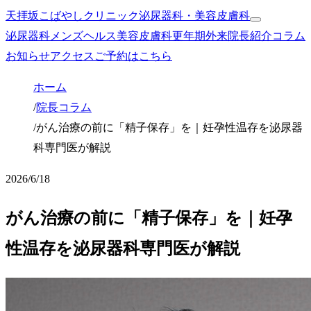
天拝坂こばやしクリニック
泌尿器科・美容皮膚科
泌尿器科
メンズヘルス
美容皮膚科
更年期外来
院長紹介
コラム
お知らせ
アクセス
ご予約はこちら
ホーム
/
院長コラム
/
がん治療の前に「精子保存」を｜妊孕性温存を泌尿器
科専門医が解説
2026/6/18
がん治療の前に「精子保存」を｜妊孕
性温存を泌尿器科専門医が解説