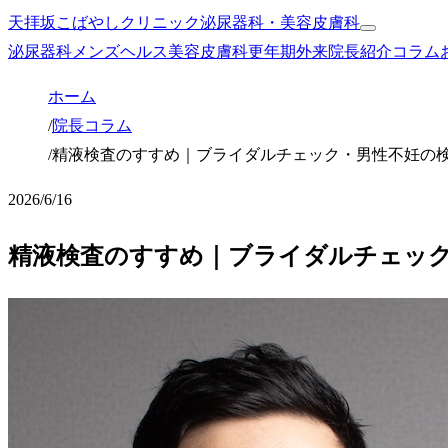
天拝坂こばやしクリニック
泌尿器科・美容皮膚科
泌尿器科
メンズヘルス
美容皮膚科
更年期外来
院長紹介
コラム
ホーム
/
院長コラム
/
精液検査のすすめ｜ブライダルチェック・男性不妊の
2026/6/16
精液検査のすすめ｜ブライダルチェック