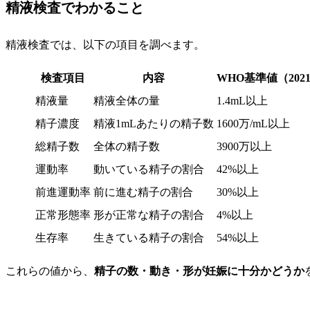
精液検査でわかること
精液検査では、以下の項目を調べます。
検査項目
内容
WHO基準値（202
精液量
精液全体の量
1.4mL以上
精子濃度
精液1mLあたりの精子数
1600万/mL以上
総精子数
全体の精子数
3900万以上
運動率
動いている精子の割合
42%以上
前進運動率
前に進む精子の割合
30%以上
正常形態率
形が正常な精子の割合
4%以上
生存率
生きている精子の割合
54%以上
これらの値から、
精子の数・動き・形が妊娠に十分かどうか