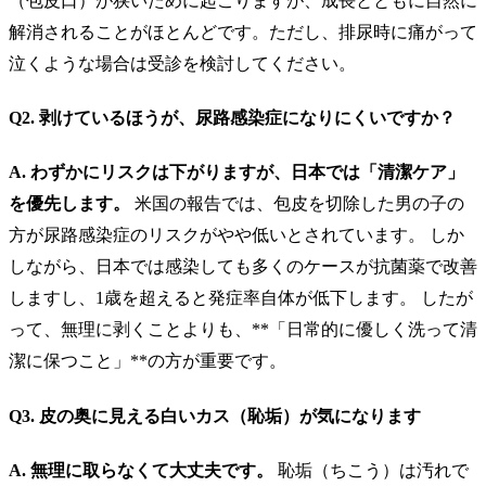
（包皮口）が狭いために起こりますが、成長とともに自然に
解消されることがほとんどです。ただし、排尿時に痛がって
泣くような場合は受診を検討してください。
Q2. 剥けているほうが、尿路感染症になりにくいですか？
A. わずかにリスクは下がりますが、日本では「清潔ケア」
を優先します。
米国の報告では、包皮を切除した男の子の
方が尿路感染症のリスクがやや低いとされています。 しか
しながら、日本では感染しても多くのケースが抗菌薬で改善
しますし、1歳を超えると発症率自体が低下します。 したが
って、無理に剥くことよりも、**「日常的に優しく洗って清
潔に保つこと」**の方が重要です。
Q3. 皮の奥に見える白いカス（恥垢）が気になります
A. 無理に取らなくて大丈夫です。
恥垢（ちこう）は汚れで