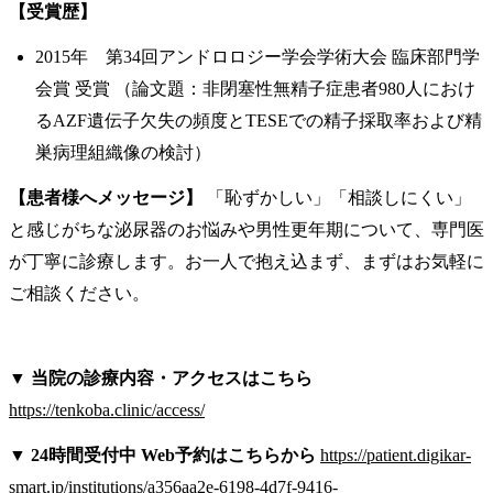
【受賞歴】
2015年 第34回アンドロロジー学会学術大会 臨床部門学
会賞 受賞 （論文題：非閉塞性無精子症患者980人におけ
るAZF遺伝子欠失の頻度とTESEでの精子採取率および精
巣病理組織像の検討）
【患者様へメッセージ】
「恥ずかしい」「相談しにくい」
と感じがちな泌尿器のお悩みや男性更年期について、専門医
が丁寧に診療します。お一人で抱え込まず、まずはお気軽に
ご相談ください。
▼ 当院の診療内容・アクセスはこちら
https://tenkoba.clinic/access/
▼ 24時間受付中 Web予約はこちらから
https://patient.digikar-
smart.jp/institutions/a356aa2e-6198-4d7f-9416-