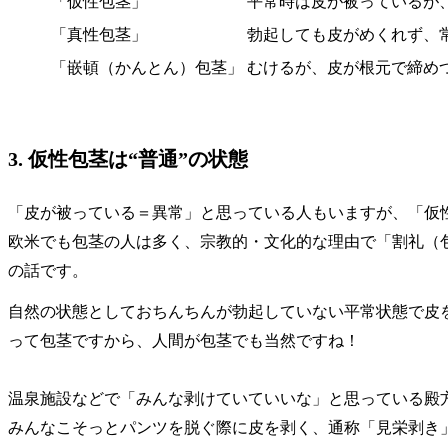
「仮性包茎」
平常時は皮が被っているが
「真性包茎」
勃起しても皮がめくれず、
「嵌頓（かんとん）包茎」
むけるが、皮が根元で締め
3. 仮性包茎は“普通”の状態
「皮が被っている＝異常」と思っている人もいますが、「仮
欧米でも包茎の人は多く、宗教的・文化的な理由で「割礼（
の話です。
自然の状態としておちんちんが勃起していない平常状態で皮
って包茎ですから、人間が包茎でも当然ですね！
温泉施設などで「みんな剥けていていいな」と思っている殿
みんなこそっとパンツを脱ぐ際に皮を剥く、通称「見栄剥き