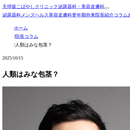
天拝坂こばやしクリニック
泌尿器科・美容皮膚科
泌尿器科
メンズヘルス
美容皮膚科
更年期外来
院長紹介
コラム
ホーム
/
院長コラム
/
人類はみな包茎？
2025/10/15
人類はみな包茎？