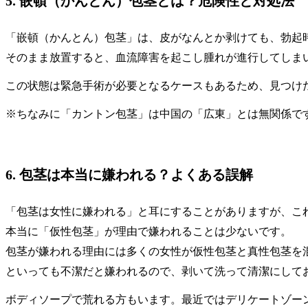
5. 嵌頓（かんとん）包茎とは？危険性と対処法
「嵌頓（かんとん）包茎」は、皮がなんとか剥けても、勃起
そのまま放置すると、血流障害を起こし腫れが進行してしま
この状態は緊急手術が必要となるケースもあるため、見つけ
※ちなみに「カントン包茎」は中国の「広東」とは無関係で
6. 包茎は本当に嫌われる？よくある誤解
「包茎は女性に嫌われる」と耳にすることがありますが、こ
本当に「仮性包茎」が理由で嫌われることは少ないです。
包茎が嫌われる理由には多くの女性が仮性包茎と真性包茎を
といっても不潔だと嫌われるので、剥いて洗って清潔にして
ボディソープで荒れる方もいます。最近ではデリケートゾー