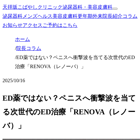
天拝坂こばやしクリニック
泌尿器科・美容皮膚科
泌尿器科
メンズヘルス
美容皮膚科
更年期外来
院長紹介
コラム
お知らせ
アクセス
ご予約はこちら
ホーム
/
院長コラム
/
ED薬ではない？ペニスへ衝撃波を当てる次世代のED
治療「RENOVA（レノーバ）」
2025/10/16
ED薬ではない？ペニスへ衝撃波を当て
る次世代のED治療「RENOVA（レノー
バ）」