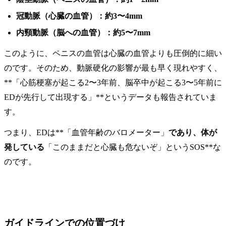
冠動脈（心臓の血管）：約3〜4mm
内頸動脈（脳への血管）：約5〜7mm
このように、ペニスの血管は心臓の血管よりも圧倒的に細い
のです。そのため、動脈硬化の影響が最も早く現れやすく、
**「心筋梗塞が起こる2〜3年前、脳卒中が起こる3〜5年前に
EDが先行して出現する」**というデータも報告されていま
す。
つまり、EDは**「血管年齢のバロメーター」
であり、体が
発している
「このままだと心臓も危ないぞ」というSOS**な
のです。
ガイドラインでの位置づけ