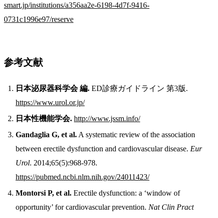
smart.jp/institutions/a356aa2e-6198-4d7f-9416-
0731c1996e97/reserve
参考文献
日本泌尿器科学会 編.
ED診療ガイドライン 第3版.
https://www.urol.or.jp/
日本性機能学会.
http://www.jssm.info/
Gandaglia G, et al.
A systematic review of the association
between erectile dysfunction and cardiovascular disease.
Eur
Urol
. 2014;65(5):968-978.
https://pubmed.ncbi.nlm.nih.gov/24011423/
Montorsi P, et al.
Erectile dysfunction: a ‘window of
opportunity’ for cardiovascular prevention.
Nat Clin Pract