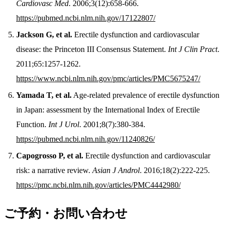
Cardiovasc Med
. 2006;3(12):658-666.
https://pubmed.ncbi.nlm.nih.gov/17122807/
Jackson G, et al.
Erectile dysfunction and cardiovascular
disease: the Princeton III Consensus Statement.
Int J Clin Pract
.
2011;65:1257-1262.
https://www.ncbi.nlm.nih.gov/pmc/articles/PMC5675247/
Yamada T, et al.
Age-related prevalence of erectile dysfunction
in Japan: assessment by the International Index of Erectile
Function.
Int J Urol
. 2001;8(7):380-384.
https://pubmed.ncbi.nlm.nih.gov/11240826/
Capogrosso P, et al.
Erectile dysfunction and cardiovascular
risk: a narrative review.
Asian J Androl
. 2016;18(2):222-225.
https://pmc.ncbi.nlm.nih.gov/articles/PMC4442980/
ご予約・お問い合わせ