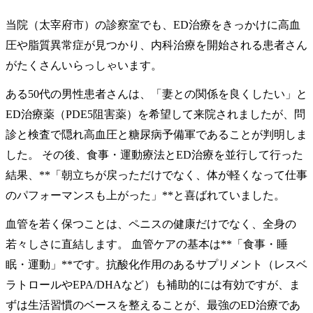
当院（太宰府市）の診察室でも、ED治療をきっかけに高血
圧や脂質異常症が見つかり、内科治療を開始される患者さん
がたくさんいらっしゃいます。
ある50代の男性患者さんは、「妻との関係を良くしたい」と
ED治療薬（PDE5阻害薬）を希望して来院されましたが、問
診と検査で隠れ高血圧と糖尿病予備軍であることが判明しま
した。 その後、食事・運動療法とED治療を並行して行った
結果、**「朝立ちが戻っただけでなく、体が軽くなって仕事
のパフォーマンスも上がった」**と喜ばれていました。
血管を若く保つことは、ペニスの健康だけでなく、全身の
若々しさに直結します。 血管ケアの基本は**「食事・睡
眠・運動」**です。抗酸化作用のあるサプリメント（レスベ
ラトロールやEPA/DHAなど）も補助的には有効ですが、ま
ずは生活習慣のベースを整えることが、最強のED治療であ