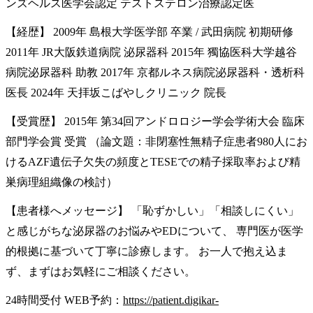
ンズヘルス医学会認定 テストステロン治療認定医
【経歴】 2009年 島根大学医学部 卒業 / 武田病院 初期研修
2011年 JR大阪鉄道病院 泌尿器科 2015年 獨協医科大学越谷
病院泌尿器科 助教 2017年 京都ルネス病院泌尿器科・透析科
医長 2024年 天拝坂こばやしクリニック 院長
【受賞歴】 2015年 第34回アンドロロジー学会学術大会 臨床
部門学会賞 受賞 （論文題：非閉塞性無精子症患者980人にお
けるAZF遺伝子欠失の頻度とTESEでの精子採取率および精
巣病理組織像の検討）
【患者様へメッセージ】 「恥ずかしい」「相談しにくい」
と感じがちな泌尿器のお悩みやEDについて、 専門医が医学
的根拠に基づいて丁寧に診療します。 お一人で抱え込ま
ず、まずはお気軽にご相談ください。
24時間受付 WEB予約：
https://patient.digikar-