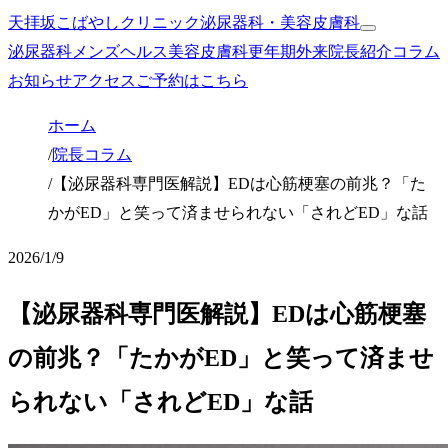
天拝坂こばやしクリニック
泌尿器科・美容皮膚科
泌尿器科
メンズヘルス
美容皮膚科
更年期外来
院長紹介
コラム
お知らせ
アクセス
ご予約はこちら
ホーム
/
院長コラム
/
【泌尿器科専門医解説】EDは心筋梗塞の前兆？「た
かがED」と笑って済ませられない「されどED」な話
2026/1/9
【泌尿器科専門医解説】EDは心筋梗塞
の前兆？「たかがED」と笑って済ませ
られない「されどED」な話