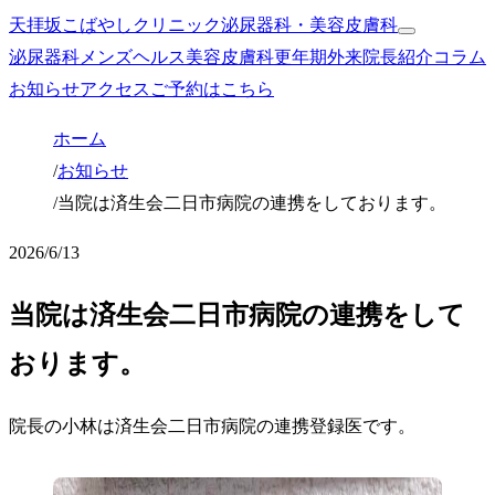
天拝坂こばやしクリニック
泌尿器科・美容皮膚科
泌尿器科
メンズヘルス
美容皮膚科
更年期外来
院長紹介
コラム
お知らせ
アクセス
ご予約はこちら
ホーム
/
お知らせ
/
当院は済生会二日市病院の連携をしております。
2026/6/13
当院は済生会二日市病院の連携をして
おります。
院長の小林は済生会二日市病院の連携登録医です。