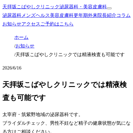
天拝坂こばやしクリニック
泌尿器科・美容皮膚科
泌尿器科
メンズヘルス
美容皮膚科
更年期外来
院長紹介
コラム
お知らせ
アクセス
ご予約はこちら
ホーム
/
お知らせ
/
天拝坂こばやしクリニックでは精液検査も可能です
2026/6/16
天拝坂こばやしクリニックでは精液検
査も可能です
太宰府・筑紫野地域の泌尿器科です。
ブライダルチェック、男性不妊など精子の健康状態が気にな
る方はご相談ください。