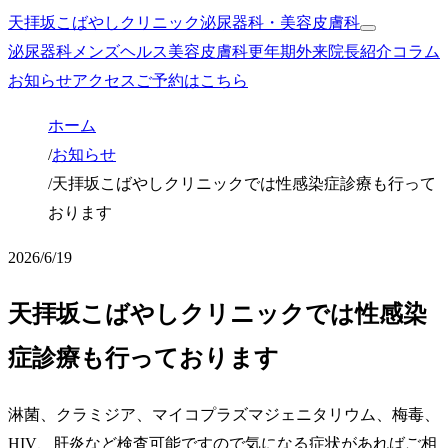
天拝坂こばやしクリニック
泌尿器科・美容皮膚科
泌尿器科
メンズヘルス
美容皮膚科
更年期外来
院長紹介
コラム
お知らせ
アクセス
ご予約はこちら
ホーム
/
お知らせ
/
天拝坂こばやしクリニックでは性感染症診療も行って
おります
2026/6/19
天拝坂こばやしクリニックでは性感染
症診療も行っております
淋菌、クラミジア、マイコプラズマジェニタリウム、梅毒、
HIV、肝炎など検査可能ですので気になる症状があればご相