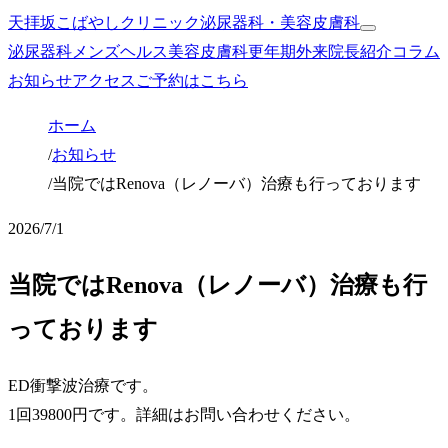
天拝坂こばやしクリニック
泌尿器科・美容皮膚科
泌尿器科
メンズヘルス
美容皮膚科
更年期外来
院長紹介
コラム
お知らせ
アクセス
ご予約はこちら
ホーム
/
お知らせ
/
当院ではRenova（レノーバ）治療も行っております
2026/7/1
当院ではRenova（レノーバ）治療も行
っております
ED衝撃波治療です。
1回39800円です。詳細はお問い合わせください。