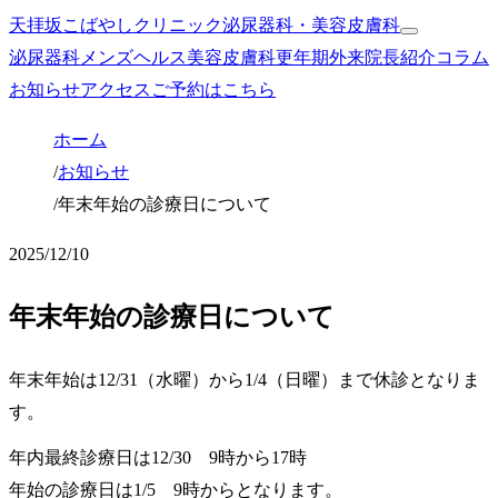
天拝坂こばやしクリニック
泌尿器科・美容皮膚科
泌尿器科
メンズヘルス
美容皮膚科
更年期外来
院長紹介
コラム
お知らせ
アクセス
ご予約はこちら
ホーム
/
お知らせ
/
年末年始の診療日について
2025/12/10
年末年始の診療日について
年末年始は12/31（水曜）から1/4（日曜）まで休診となりま
す。
年内最終診療日は12/30 9時から17時
年始の診療日は1/5 9時からとなります。