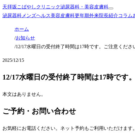
天拝坂こばやしクリニック
泌尿器科・美容皮膚科
泌尿器科
メンズヘルス
美容皮膚科
更年期外来
院長紹介
コラム
ホーム
/
お知らせ
/
12/17水曜日の受付終了時間は17時です。ご注意くださ
2025/12/15
12/17水曜日の受付終了時間は17時で
本文はありません。
ご予約・お問い合わせ
お気軽にお電話ください。ネット予約もご利用いただけます