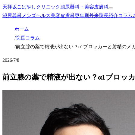
天拝坂こばやしクリニック
泌尿器科・美容皮膚科
泌尿器科
メンズヘルス
美容皮膚科
更年期外来
院長紹介
コラム
ホーム
/
院長コラム
/
前立腺の薬で精液が出ない？α1ブロッカーと射精のメ
2026/7/8
前立腺の薬で精液が出ない？α1ブロッ