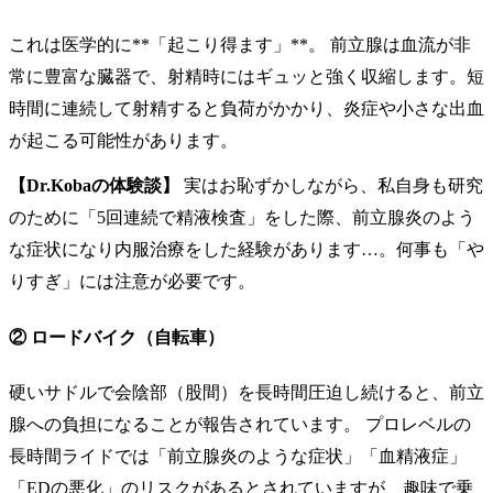
これは医学的に**「起こり得ます」**。 前立腺は血流が非
常に豊富な臓器で、射精時にはギュッと強く収縮します。短
時間に連続して射精すると負荷がかかり、炎症や小さな出血
が起こる可能性があります。
【Dr.Kobaの体験談】
実はお恥ずかしながら、私自身も研究
のために「5回連続で精液検査」をした際、前立腺炎のよう
な症状になり内服治療をした経験があります…。何事も「や
りすぎ」には注意が必要です。
② ロードバイク（自転車）
硬いサドルで会陰部（股間）を長時間圧迫し続けると、前立
腺への負担になることが報告されています。 プロレベルの
長時間ライドでは「前立腺炎のような症状」「血精液症」
「EDの悪化」のリスクがあるとされていますが、趣味で乗