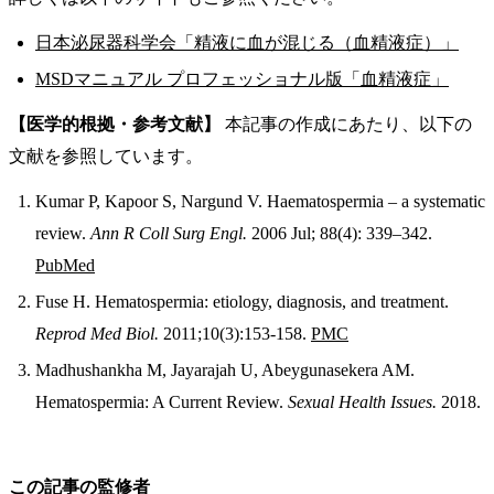
日本泌尿器科学会「精液に血が混じる（血精液症）」
MSDマニュアル プロフェッショナル版「血精液症」
【医学的根拠・参考文献】
本記事の作成にあたり、以下の
文献を参照しています。
Kumar P, Kapoor S, Nargund V. Haematospermia – a systematic
review.
Ann R Coll Surg Engl.
2006 Jul; 88(4): 339–342.
PubMed
Fuse H. Hematospermia: etiology, diagnosis, and treatment.
Reprod Med Biol.
2011;10(3):153-158.
PMC
Madhushankha M, Jayarajah U, Abeygunasekera AM.
Hematospermia: A Current Review.
Sexual Health Issues.
2018.
この記事の監修者