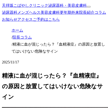
天拝坂こばやしクリニック
泌尿器科・美容皮膚科
泌尿器科
メンズヘルス
美容皮膚科
更年期外来
院長紹介
コラム
お知らせ
アクセス
ご予約はこちら
ホーム
/
院長コラム
/
精液に血が混じったら？『血精液症』の原因と放置し
てはいけない危険なサイン
2025/11/17
精液に血が混じったら？『血精液症』
の原因と放置してはいけない危険なサ
イン