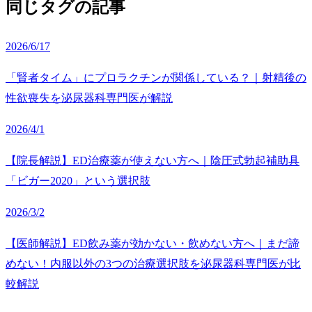
同じタグの記事
2026/6/17
「賢者タイム」にプロラクチンが関係している？｜射精後の
性欲喪失を泌尿器科専門医が解説
2026/4/1
【院長解説】ED治療薬が使えない方へ｜陰圧式勃起補助具
「ビガー2020」という選択肢
2026/3/2
【医師解説】ED飲み薬が効かない・飲めない方へ｜まだ諦
めない！内服以外の3つの治療選択肢を泌尿器科専門医が比
較解説