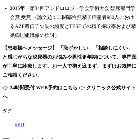
2015年
第34回アンドロロジー学会学術大会 臨床部門学
会賞 受賞 （論文題：非閉塞性無精子症患者980人におけ
るAZF遺伝子欠失の頻度とTESEでの精子採取率および精
巣病理組織像の検討）
【患者様へメッセージ】
「恥ずかしい」「相談しにくい」
と感じがちな泌尿器のお悩みや男性更年期について、専門医
が丁寧に診療します。お一人で抱え込まず、まずはお気軽に
ご相談ください。
👉
24時間受付 WEB予約はこちら
👉
クリニック公式サイト
へ
タグ
#ED